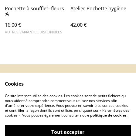
Pochette à soufflet- fleurs
Atelier Pochette hygiène
🌸
16,00 €
42,00 €
AUTRES VARIANTES DISPONIBLES
Contact Us
Legal Terms
Cookies
Privacy Policy
Cookie Policy
Inscription
Ce site Internet utilise des cookies. Les cookies sont de petits fichiers qui
newsletter
nous aident à comprendre comment vous utilisez nos services afin
d'améliorer votre expérience. Vous pouvez en savoir plus sur ces cookies
et contrôler la façon dont ils sont utilisés en cliquant sur « Paramètres des
cookies ». Vous pouvez également consulter notre
politique de cookies
.
Tout accepter