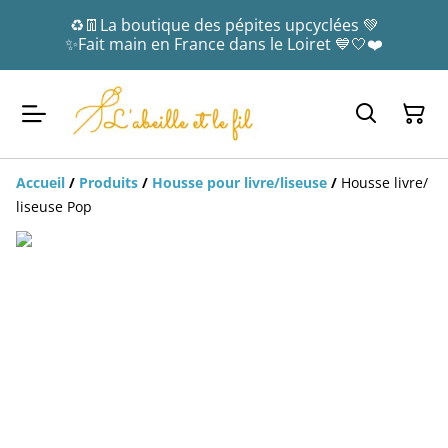
♻️👖La boutique des pépites upcyclées 💚
✨Fait main en France dans le Loiret 💙🤍❤️
Accueil
/
Produits
/
Housse pour livre/liseuse
/
Housse livre/
liseuse Pop