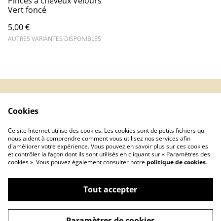
Pinces à cheveux Velours
Vert foncé
5,00 €
AUTRES VARIANTES DISPONIBLES
Contact Us
Legal Terms
Cookies
Privacy Policy
Cookie Policy
Inscription
Ce site Internet utilise des cookies. Les cookies sont de petits fichiers qui
newsletter
nous aident à comprendre comment vous utilisez nos services afin
d'améliorer votre expérience. Vous pouvez en savoir plus sur ces cookies
et contrôler la façon dont ils sont utilisés en cliquant sur « Paramètres des
cookies ». Vous pouvez également consulter notre
politique de cookies
.
Tout accepter
©
2026
L'abeille et le fil
Paramètres de cookies