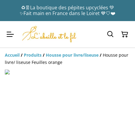
♻️👖La boutique des pépites upcyclées 💚
✨Fait main en France dans le Loiret 💙🤍❤️
Accueil
/
Produits
/
Housse pour livre/liseuse
/
Housse pour
livre/ liseuse Feuilles orange