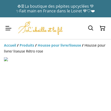
♻️👖La boutique des pépites upcyclées 💚
✨Fait main en France dans le Loiret 💙🤍❤️
Accueil
/
Produits
/
Housse pour livre/liseuse
/
Housse pour
livre/ liseuse Rétro rose