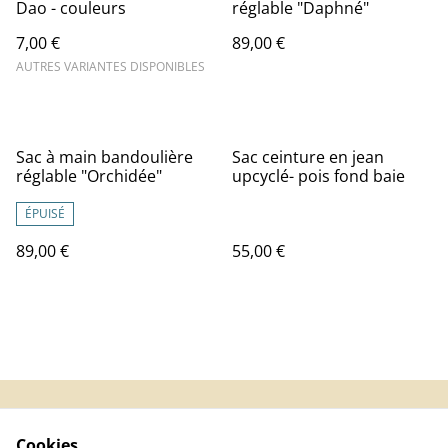
Dao - couleurs
réglable "Daphné"
7,00 €
89,00 €
AUTRES VARIANTES DISPONIBLES
Sac à main bandoulière
Sac ceinture en jean
réglable "Orchidée"
upcyclé- pois fond baie
ÉPUISÉ
89,00 €
55,00 €
Contact Us
Legal Terms
Cookies