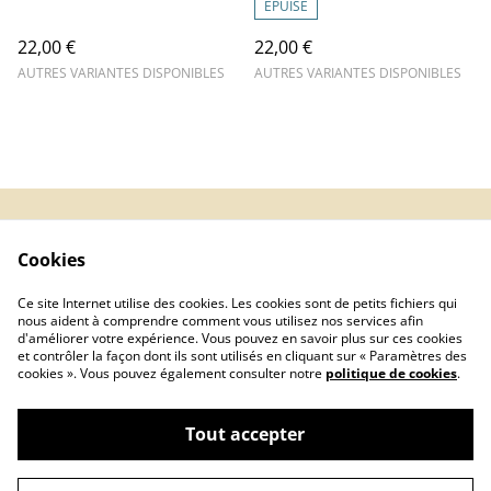
ÉPUISÉ
22,00 €
22,00 €
AUTRES VARIANTES DISPONIBLES
AUTRES VARIANTES DISPONIBLES
Contact Us
Legal Terms
Cookies
Privacy Policy
Cookie Policy
Inscription
Ce site Internet utilise des cookies. Les cookies sont de petits fichiers qui
newsletter
nous aident à comprendre comment vous utilisez nos services afin
d'améliorer votre expérience. Vous pouvez en savoir plus sur ces cookies
et contrôler la façon dont ils sont utilisés en cliquant sur « Paramètres des
cookies ». Vous pouvez également consulter notre
politique de cookies
.
Tout accepter
©
2026
L'abeille et le fil