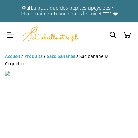
♻️👖La boutique des pépites upcyclées 💚
✨Fait main en France dans le Loiret 💙🤍❤️
Accueil
/
Produits
/
Sacs bananes
/
Sac banane M-
Coquelicot