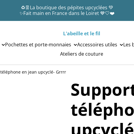
♻️👖La boutique des pépites upcyclées 💚
✨Fait main en France dans le Loiret 💙🤍❤️
L'abeille et le fil
Pochettes et porte-monnaies
Accessoires utiles
Les 
Ateliers de couture
téléphone en jean upcyclé- Grrrr
Suppor
télépho
upcyclé