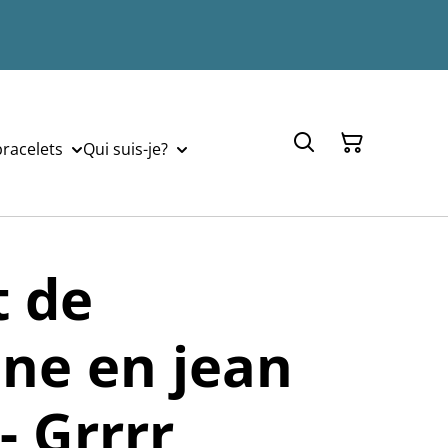
bracelets
Qui suis-je?
t de
ne en jean
- Grrrr