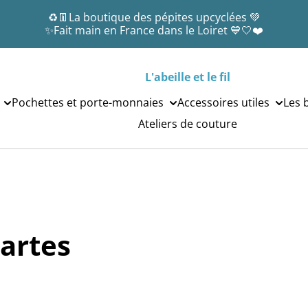
♻️👖La boutique des pépites upcyclées 💚
✨Fait main en France dans le Loiret 💙🤍❤️
L'abeille et le fil
Pochettes et porte-monnaies
Accessoires utiles
Les 
Ateliers de couture
artes