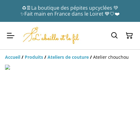
♻️👖La boutique des pépites upcyclées 💚
✨Fait main en France dans le Loiret 💙🤍❤️
Accueil
/
Produits
/
Ateliers de couture
/
Atelier chouchou