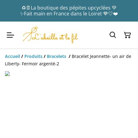
♻️👖La boutique des pépites upcyclées 💚
✨Fait main en France dans le Loiret 💙🤍❤️
Accueil
/
Produits
/
Bracelets
/
Bracelet Jeannette- un air de
Liberty- Fermoir argenté-2