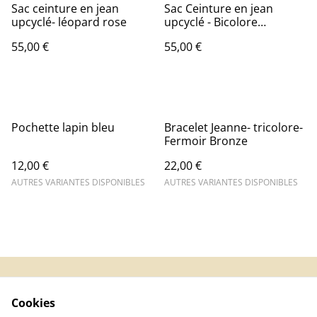
Sac ceinture en jean
Sac Ceinture en jean
upcyclé- léopard rose
upcyclé - Bicolore
Bleu/Noir
55,00 €
55,00 €
Pochette lapin bleu
Bracelet Jeanne- tricolore-
Fermoir Bronze
12,00 €
22,00 €
AUTRES VARIANTES DISPONIBLES
AUTRES VARIANTES DISPONIBLES
Contact Us
Legal Terms
Cookies
Privacy Policy
Cookie Policy