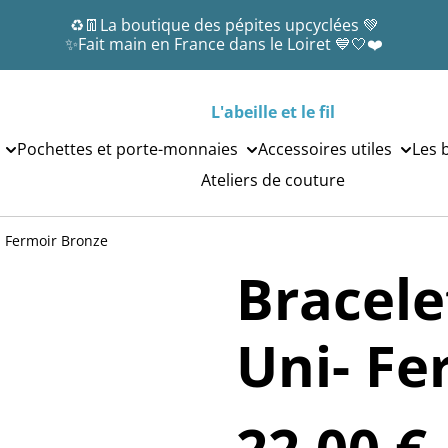
♻️👖La boutique des pépites upcyclées 💚
✨Fait main en France dans le Loiret 💙🤍❤️
L'abeille et le fil
Pochettes et porte-monnaies
Accessoires utiles
Les 
Ateliers de couture
- Fermoir Bronze
Bracele
Uni- Fe